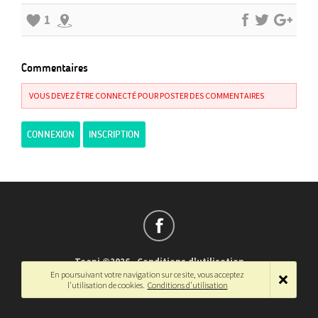
1
Commentaires
VOUS DEVEZ ÊTRE CONNECTÉ POUR POSTER DES COMMENTAIRES
CONNEXION
INSCRIPTION
Teepi ©2026
-
Conditions d'utilisation
En poursuivant votre navigation sur ce site, vous acceptez
Français
-
English
l'utilisation de cookies.
Conditions d'utilisation