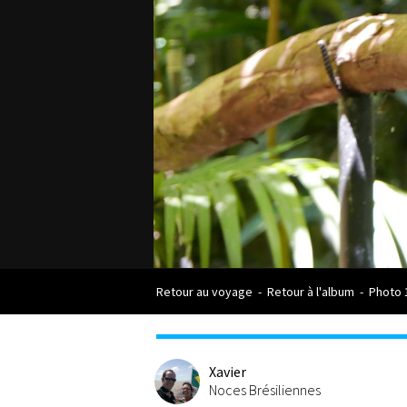
Retour au voyage
-
Retour à l'album
-
Photo 
Xavier
Noces Brésiliennes