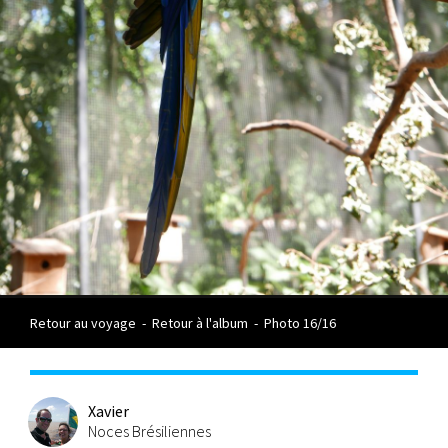
Retour au voyage
-
Retour à l'album
-
Photo 16/16
Xavier
Noces Brésiliennes