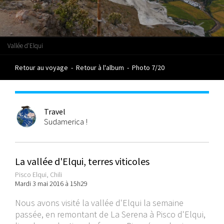
Vallée d'Elqui
Retour au voyage
-
Retour à l'album
-
Photo 7/20
Travel
Sudamerica !
La vallée d'Elqui, terres viticoles
Pisco Elqui, Chili
Mardi 3 mai 2016 à 15h29
Nous avons visité la vallée d'Elqui la semaine
passée, en remontant de La Serena à Pisco d'Elqui,