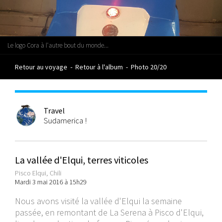
Le logo Cora à l'autre bout du monde...
Retour au voyage
-
Retour à l'album
-
Photo 20/20
Travel
Sudamerica !
La vallée d'Elqui, terres viticoles
Pisco Elqui, Chili
Mardi 3 mai 2016 à 15h29
Nous avons visité la vallée d'Elqui la semaine
passée, en remontant de La Serena à Pisco d'Elqui,