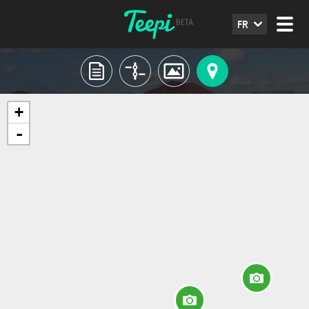
FR
+
-