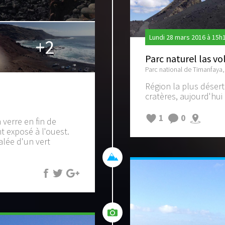
Lundi 28 mars 2016 à 15h
+2
Parc naturel las vo
Parc national de Timanfaya
Région la plus désert
cratères, aujourd'hui
1
0
 verre en fin de
t exposé à l'ouest.
alée d'un vert