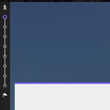
Départ
C'est parti !
Grotte de jameos del agua
Caleta de famara
Parc naturel las volcanes
El Golfo
Los hervideros
Playa blanca
Fondation César Manrique
Arrivée