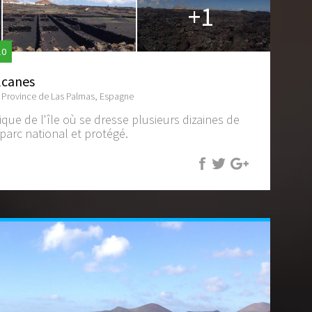
+1
10
lcanes
, Province de Las Palmas, Espagne
ique de l'île où se dresse plusieurs dizaines de
 parc national et protégé.