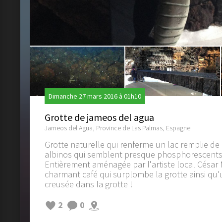
Dimanche 27 mars 2016 à 01h10
Grotte de jameos del agua
Jameos del Agua, Province de Las Palmas, Espagne
Grotte naturelle qui renferme un lac remplie d
albinos qui semblent presque phosphorescents
Entièrement aménagée par l'artiste local César M
charmant café qui surplombe la grotte ainsi qu'
creusée dans la grotte !
2
0