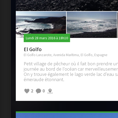
Lundi 28 mars 2016 à 18h10
El Golfo
El Golfo Lanzarote, Avenida Marítima, El Golfo, Espagne
Petit village de pêcheur où il fait bon prendre un
journée au bord de l'océan car merveilleusemen
On y trouve également le lago verde lac d'eau s
émeraude étonnant.
2
0