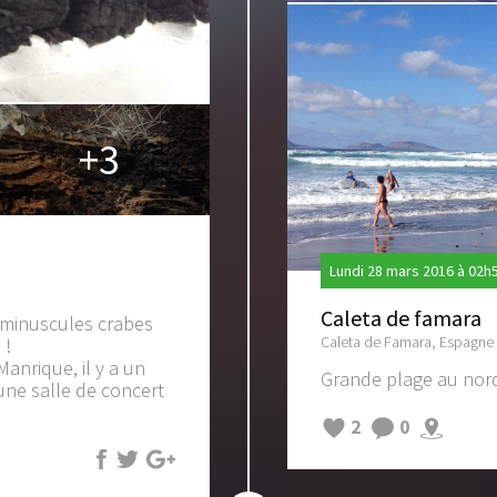
+3
Lundi 28 mars 2016 à 02h
Caleta de famara
e minuscules crabes
Caleta de Famara, Espagne
 !
anrique, il y a un
Grande plage au nord d
une salle de concert
2
0