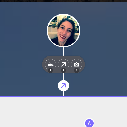
1
1
6
A