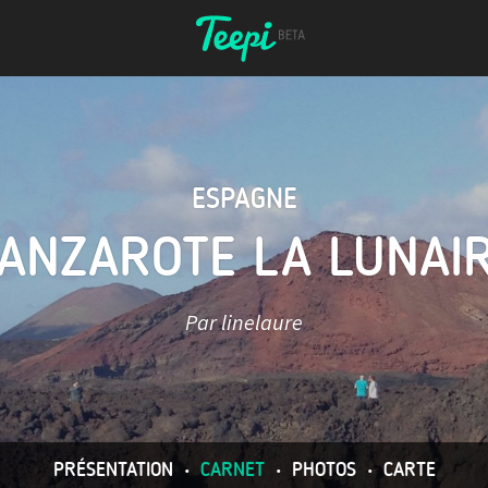
ESPAGNE
ANZAROTE LA LUNAI
Par linelaure
PRÉSENTATION
•
CARNET
•
PHOTOS
•
CARTE