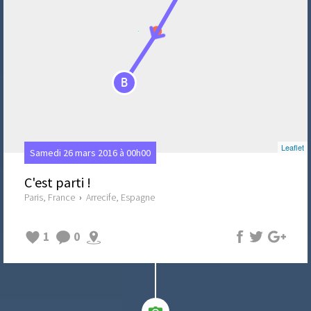
B
Leaflet
Samedi 26 mars 2016 à 00h00
C'est parti !
Paris, France
›
Arrecife, Espagne
1
0