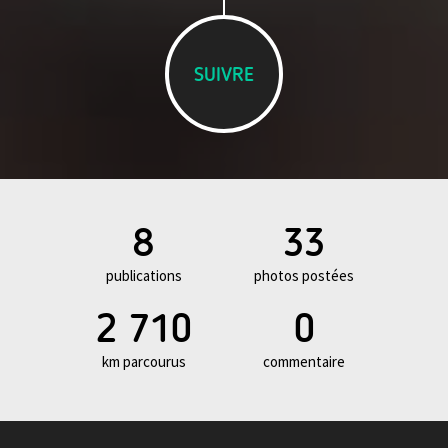
SUIVRE
8
33
publications
photos postées
2 710
0
km parcourus
commentaire