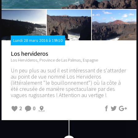
Lundi 28 mars 2016 à 19h10
Los hervideros
Los Hervideros, Province de Las Palmas, Espagne
Un peu plus au sud il est intéressant de s'attarder
au point de vue nommé Los Hervideros
(littéralement "le bouillonnement") où la côte à
été creusée de manière spectaculaire par des
vagues rugissantes ! Attention au vertige !
2
0