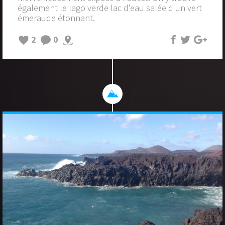
également le lago verde lac d'eau salée d'un vert
émeraude étonnant.
2
0