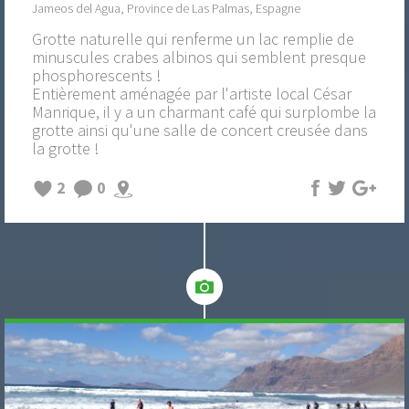
Jameos del Agua, Province de Las Palmas, Espagne
Grotte naturelle qui renferme un lac remplie de
minuscules crabes albinos qui semblent presque
phosphorescents !
Entièrement aménagée par l'artiste local César
Manrique, il y a un charmant café qui surplombe la
grotte ainsi qu'une salle de concert creusée dans
la grotte !
2
0