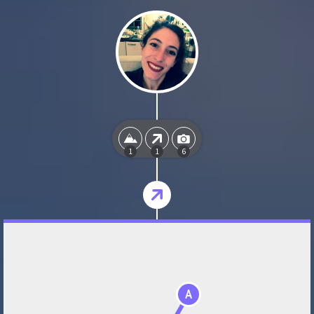
1
1
6
A