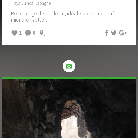
Playa Blanca, Espagne
Belle plage de sable fin, idéale pour une après
midi bronzette !
1
0