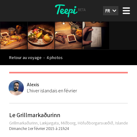
FR
Retour au voyage
-
4 photos
Alexis
L'hiver islandais en février
Le Grillmarkaðurinn
Grillmarkaðurinn, Lækjargata, Miðborg, Höfuðborgarsvæðið, Islande
Dimanche 1er février 2015 à 21h24