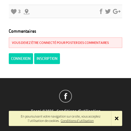
3
Commentaires
VOUS DEVEZ ÊTRE CONNECTÉ POUR POSTER DES COMMENTAIRES
CONNEXION
INSCRIPTION
Teepi ©2026
-
Conditions d'utilisation
En poursuivant votre navigation sur ce site, vous acceptez
Français
-
English
l'utilisation de cookies.
Conditions d'utilisation