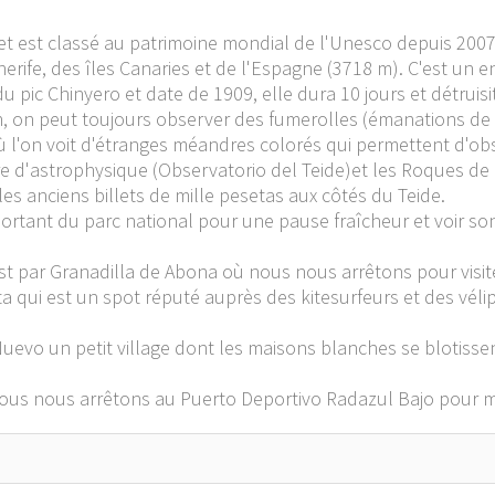
 et est classé au patrimoine mondial de l'Unesco depuis 2007
nerife, des îles Canaries et de l'Espagne (3718 m). C'est un 
u pic Chinyero et date de 1909, elle dura 10 jours et détruis
an, on peut toujours observer des fumerolles (émanations de 
ù l'on voit d'étranges méandres colorés qui permettent d'obs
re d'astrophysique (Observatorio del Teide)et les Roques de
les anciens billets de mille pesetas aux côtés du Teide.
sortant du parc national pour une pause fraîcheur et voir son 
st par Granadilla de Abona où nous nous arrêtons pour visite
ita qui est un spot réputé auprès des kitesurfeurs et des vél
Nuevo un petit village dont les maisons blanches se blotisse
nous nous arrêtons au Puerto Deportivo Radazul Bajo pour 