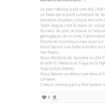
Mercredi 13 avril 2016 à 09h30
Le parc national a été créé dès 1954
Le Teide est le point culminant de Te
dernières éruption connue est celle d
Teide. Depuis c'est le repos du volc
Au cœur du parc se trouve la Tarta o
géologiques de la zone, l'observatoi
brochures touristique mais aussi sur 
Nous faisons une halte à Vilaflor en 
San Pedro.
Nous décidons de rejoindre la côte E
et enfin El Medano et Playa de la Tej
Roja (volcan éteint).
Nous faisons un détour par Arico el 
canarien.
L'heure commençant a être tardive 
3