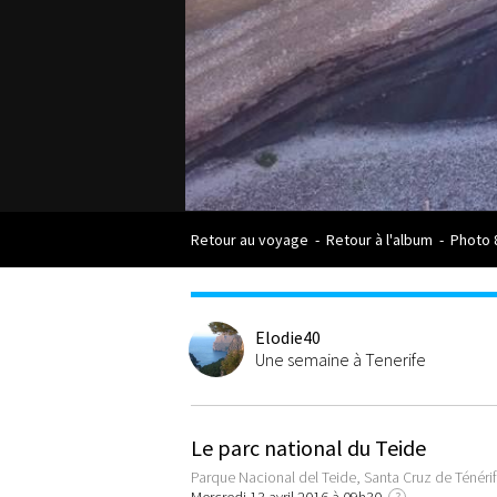
Retour au voyage
-
Retour à l'album
-
Photo 
Elodie40
Une semaine à Tenerife
Le parc national du Teide
Parque Nacional del Teide, Santa Cruz de Ténéri
?