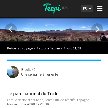
FR
Retour au voyage
-
Retour à l'album
-
Photo 11/58
Elodie40
Une semaine à Tenerife
Le parc national du Teide
Parque Nacional del Teide, Santa Cruz de Ténérife, Espagne
Mercredi 13 avril 2016 à 09h30