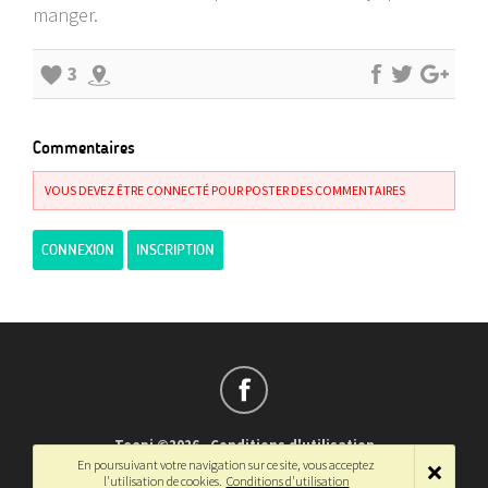
manger.
3
Commentaires
VOUS DEVEZ ÊTRE CONNECTÉ POUR POSTER DES COMMENTAIRES
CONNEXION
INSCRIPTION
Teepi ©2026
-
Conditions d'utilisation
En poursuivant votre navigation sur ce site, vous acceptez
Français
-
English
l'utilisation de cookies.
Conditions d'utilisation