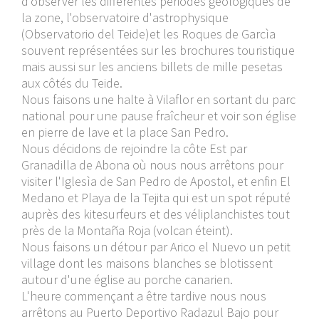
d'observer les différentes périodes géologiques de
la zone, l'observatoire d'astrophysique
(Observatorio del Teide)et les Roques de Garcìa
souvent représentées sur les brochures touristique
mais aussi sur les anciens billets de mille pesetas
aux côtés du Teide.
Nous faisons une halte à Vilaflor en sortant du parc
national pour une pause fraîcheur et voir son église
en pierre de lave et la place San Pedro.
Nous décidons de rejoindre la côte Est par
Granadilla de Abona où nous nous arrêtons pour
visiter l'Iglesìa de San Pedro de Apostol, et enfin El
Medano et Playa de la Tejita qui est un spot réputé
auprès des kitesurfeurs et des véliplanchistes tout
près de la Montaña Roja (volcan éteint).
Nous faisons un détour par Arico el Nuevo un petit
village dont les maisons blanches se blotissent
autour d'une église au porche canarien.
L'heure commençant a être tardive nous nous
arrêtons au Puerto Deportivo Radazul Bajo pour