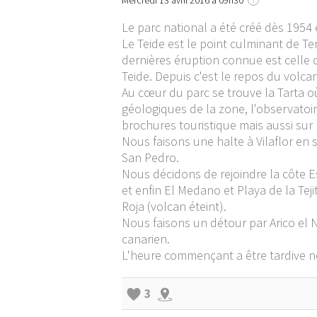
Mercredi 13 avril 2016 à 09h30
Le parc national a été créé dès 1954
Le Teide est le point culminant de Te
dernières éruption connue est celle d
Teide. Depuis c'est le repos du volc
Au cœur du parc se trouve la Tarta o
géologiques de la zone, l'observatoi
brochures touristique mais aussi sur 
Nous faisons une halte à Vilaflor en 
San Pedro.
Nous décidons de rejoindre la côte E
et enfin El Medano et Playa de la Tej
Roja (volcan éteint).
Nous faisons un détour par Arico el 
canarien.
L'heure commençant a être tardive 
3