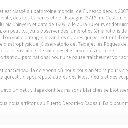
 et est classé au patrimoine mondial de l'Unesco depuis 2007
nerife, des îles Canaries et de l'Espagne (3718 m). C'est un 
u pic Chinyero et date de 1909, elle dura 10 jours et détruis
an, on peut toujours observer des fumerolles (émanations de 
ù l'on voit d'étranges méandres colorés qui permettent d'obs
re d'astrophysique (Observatorio del Teide)et les Roques de
les anciens billets de mille pesetas aux côtés du Teide.
sortant du parc national pour une pause fraîcheur et voir son 
st par Granadilla de Abona où nous nous arrêtons pour visite
ita qui est un spot réputé auprès des kitesurfeurs et des vél
Nuevo un petit village dont les maisons blanches se blotisse
nous nous arrêtons au Puerto Deportivo Radazul Bajo pour 