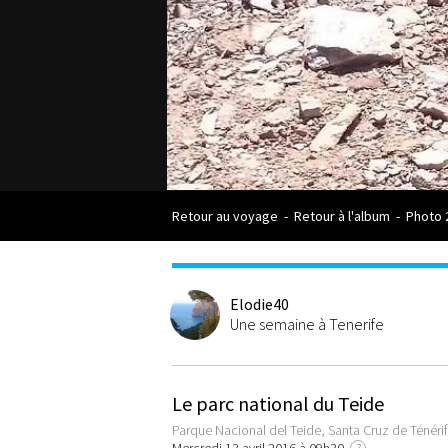
Retour au voyage
-
Retour à l'album
-
Photo 
Elodie40
Une semaine à Tenerife
Le parc national du Teide
Parque Nacional del Teide, Santa Cruz de Ténéri
?