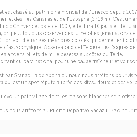
 et est classé au patrimoine mondial de l'Unesco depuis 2007
nerife, des îles Canaries et de l'Espagne (3718 m). C'est un 
u pic Chinyero et date de 1909, elle dura 10 jours et détruis
an, on peut toujours observer des fumerolles (émanations de 
ù l'on voit d'étranges méandres colorés qui permettent d'obs
re d'astrophysique (Observatorio del Teide)et les Roques de
les anciens billets de mille pesetas aux côtés du Teide.
sortant du parc national pour une pause fraîcheur et voir son 
st par Granadilla de Abona où nous nous arrêtons pour visite
ita qui est un spot réputé auprès des kitesurfeurs et des vél
Nuevo un petit village dont les maisons blanches se blotisse
nous nous arrêtons au Puerto Deportivo Radazul Bajo pour 