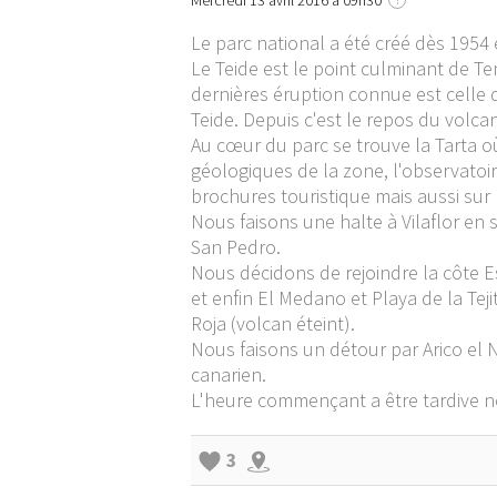
Mercredi 13 avril 2016 à 09h30
Le parc national a été créé dès 1954
Le Teide est le point culminant de Te
dernières éruption connue est celle d
Teide. Depuis c'est le repos du volc
Au cœur du parc se trouve la Tarta o
géologiques de la zone, l'observatoi
brochures touristique mais aussi sur 
Nous faisons une halte à Vilaflor en 
San Pedro.
Nous décidons de rejoindre la côte E
et enfin El Medano et Playa de la Tej
Roja (volcan éteint).
Nous faisons un détour par Arico el 
canarien.
L'heure commençant a être tardive 
3