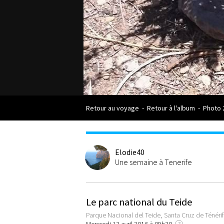
Retour au voyage
-
Retour à l'album
-
Photo 
Elodie40
Une semaine à Tenerife
Le parc national du Teide
Parque Nacional del Teide, Santa Cruz de Ténéri
?