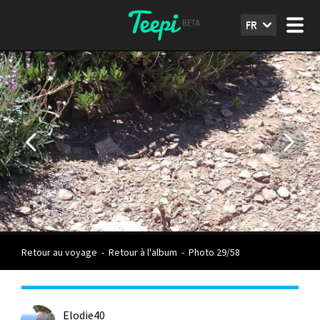
FR
Retour au voyage
-
Retour à l'album
-
Photo 29/58
Elodie40