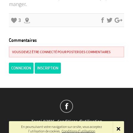
manger.
3
Commentaires
VOUS DEVEZ ÊTRE CONNECTÉ POUR POSTER DES COMMENTAIRES
CONNEXION
INSCRIPTION
Teepi ©2026
-
Conditions d'utilisation
En poursuivant votre navigation sur ce site, vous acceptez
Français
-
English
l'utilisation de cookies.
Conditions d'utilisation