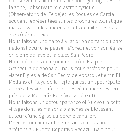
d'observer les différentes périodes géologiques de
la zone, l'observatoire d'astrophysique
(Observatorio del Teide)et les Roques de Garcìa
souvent représentées sur les brochures touristique
mais aussi sur les anciens billets de mille pesetas
aux côtés du Teide.
Nous faisons une halte à Vilaflor en sortant du parc
national pour une pause fraîcheur et voir son église
en pierre de lave et la place San Pedro.
Nous décidons de rejoindre la côte Est par
Granadilla de Abona où nous nous arrêtons pour
visiter l'Iglesìa de San Pedro de Apostol, et enfin El
Medano et Playa de la Tejita qui est un spot réputé
auprès des kitesurfeurs et des véliplanchistes tout
près de la Montaña Roja (volcan éteint).
Nous faisons un détour par Arico el Nuevo un petit
village dont les maisons blanches se blotissent
autour d'une église au porche canarien.
L'heure commençant a être tardive nous nous
arrêtons au Puerto Deportivo Radazul Bajo pour