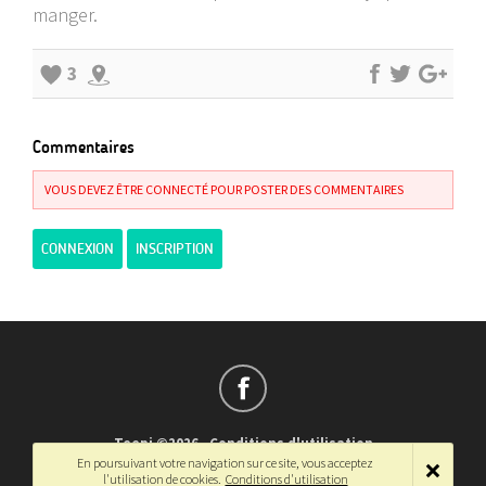
manger.
3
Commentaires
VOUS DEVEZ ÊTRE CONNECTÉ POUR POSTER DES COMMENTAIRES
CONNEXION
INSCRIPTION
Teepi ©2026
-
Conditions d'utilisation
En poursuivant votre navigation sur ce site, vous acceptez
Français
-
English
l'utilisation de cookies.
Conditions d'utilisation