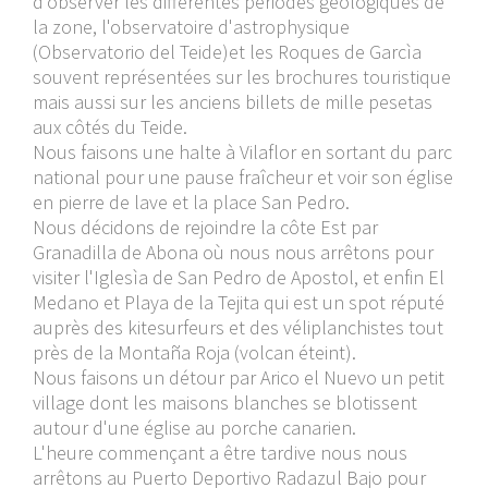
d'observer les différentes périodes géologiques de
la zone, l'observatoire d'astrophysique
(Observatorio del Teide)et les Roques de Garcìa
souvent représentées sur les brochures touristique
mais aussi sur les anciens billets de mille pesetas
aux côtés du Teide.
Nous faisons une halte à Vilaflor en sortant du parc
national pour une pause fraîcheur et voir son église
en pierre de lave et la place San Pedro.
Nous décidons de rejoindre la côte Est par
Granadilla de Abona où nous nous arrêtons pour
visiter l'Iglesìa de San Pedro de Apostol, et enfin El
Medano et Playa de la Tejita qui est un spot réputé
auprès des kitesurfeurs et des véliplanchistes tout
près de la Montaña Roja (volcan éteint).
Nous faisons un détour par Arico el Nuevo un petit
village dont les maisons blanches se blotissent
autour d'une église au porche canarien.
L'heure commençant a être tardive nous nous
arrêtons au Puerto Deportivo Radazul Bajo pour