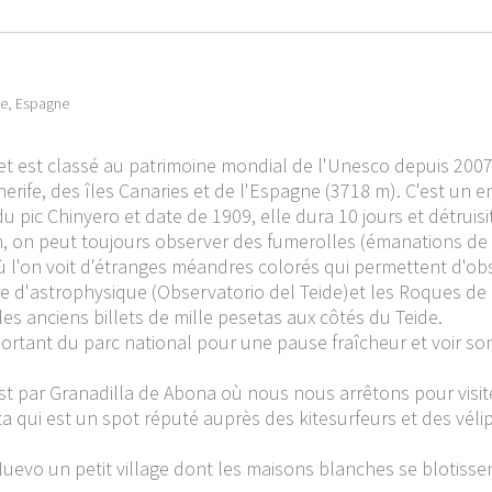
fe, Espagne
 et est classé au patrimoine mondial de l'Unesco depuis 2007
nerife, des îles Canaries et de l'Espagne (3718 m). C'est un 
u pic Chinyero et date de 1909, elle dura 10 jours et détruis
an, on peut toujours observer des fumerolles (émanations de 
ù l'on voit d'étranges méandres colorés qui permettent d'obs
re d'astrophysique (Observatorio del Teide)et les Roques de
les anciens billets de mille pesetas aux côtés du Teide.
sortant du parc national pour une pause fraîcheur et voir son 
st par Granadilla de Abona où nous nous arrêtons pour visite
ita qui est un spot réputé auprès des kitesurfeurs et des vél
Nuevo un petit village dont les maisons blanches se blotisse