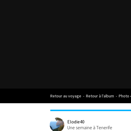
Retour au voyage
-
Retour à l'album
-
Photo 
Elodie40
Une semaine à Tenerife