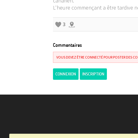
canarien.
L'heure commençant a être tardive 
3
Commentaires
VOUS DEVEZ ÊTRE CONNECTÉ POUR POSTER DES C
CONNEXION
INSCRIPTION