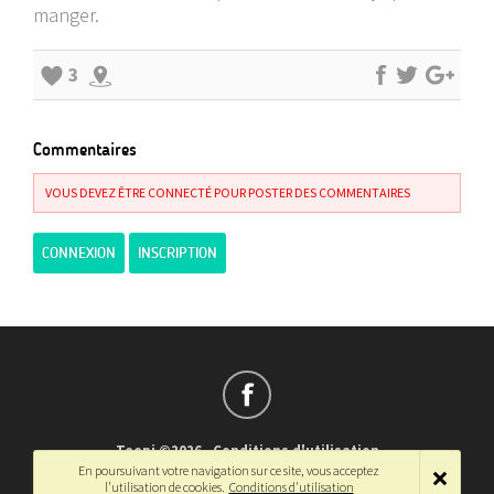
manger.
3
Commentaires
VOUS DEVEZ ÊTRE CONNECTÉ POUR POSTER DES COMMENTAIRES
CONNEXION
INSCRIPTION
Teepi ©2026
-
Conditions d'utilisation
En poursuivant votre navigation sur ce site, vous acceptez
Français
-
English
l'utilisation de cookies.
Conditions d'utilisation