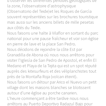
d'observer les différentes périodes géologiques de
la zone, l'observatoire d'astrophysique
(Observatorio del Teide)et les Roques de Garcìa
souvent représentées sur les brochures touristique
mais aussi sur les anciens billets de mille pesetas
aux côtés du Teide.
Nous faisons une halte à Vilaflor en sortant du parc
national pour une pause fraîcheur et voir son église
en pierre de lave et la place San Pedro.
Nous décidons de rejoindre la côte Est par
Granadilla de Abona où nous nous arrêtons pour
visiter l'Iglesìa de San Pedro de Apostol, et enfin El
Medano et Playa de la Tejita qui est un spot réputé
auprès des kitesurfeurs et des véliplanchistes tout
près de la Montaña Roja (volcan éteint).
Nous faisons un détour par Arico el Nuevo un petit
village dont les maisons blanches se blotissent
autour d'une église au porche canarien.
L'heure commençant a être tardive nous nous
arrêtons au Puerto Deportivo Radazul Bajo pour