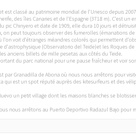
 et est classé au patrimoine mondial de l'Unesco depuis 2007
nerife, des îles Canaries et de l'Espagne (3718 m). C'est un 
u pic Chinyero et date de 1909, elle dura 10 jours et détruis
an, on peut toujours observer des fumerolles (émanations de 
ù l'on voit d'étranges méandres colorés qui permettent d'obs
re d'astrophysique (Observatorio del Teide)et les Roques de
les anciens billets de mille pesetas aux côtés du Teide.
sortant du parc national pour une pause fraîcheur et voir son 
st par Granadilla de Abona où nous nous arrêtons pour visite
ita qui est un spot réputé auprès des kitesurfeurs et des vél
Nuevo un petit village dont les maisons blanches se blotisse
nous nous arrêtons au Puerto Deportivo Radazul Bajo pour 