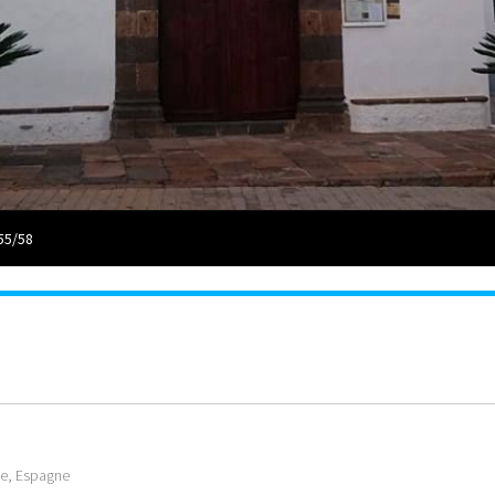
55/58
fe, Espagne