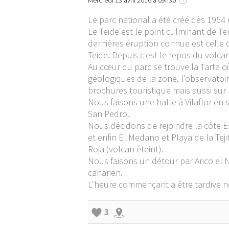
Mercredi 13 avril 2016 à 09h30
Le parc national a été créé dès 1954
Le Teide est le point culminant de Te
dernières éruption connue est celle d
Teide. Depuis c'est le repos du volc
Au cœur du parc se trouve la Tarta o
géologiques de la zone, l'observatoi
brochures touristique mais aussi sur 
Nous faisons une halte à Vilaflor en 
San Pedro.
Nous décidons de rejoindre la côte E
et enfin El Medano et Playa de la Tej
Roja (volcan éteint).
Nous faisons un détour par Arico el 
canarien.
L'heure commençant a être tardive 
3