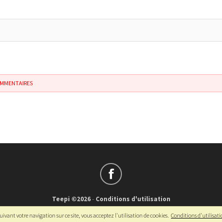
OMMENTAIRES
Teepi ©2026
-
Conditions d'utilisation
Français
-
English
ivant votre navigation sur ce site, vous acceptez l'utilisation de cookies.
Conditions d'utilisat