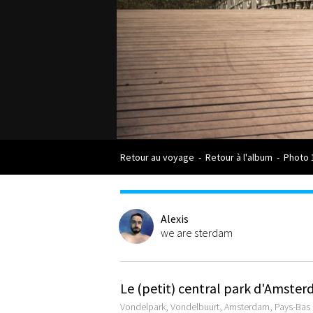
Retour au voyage
-
Retour à l'album
-
Photo 
Alexis
we are sterdam
Le (petit) central park d'Amste
Vondelpark, Vondelbuurt, Amsterdam, Pays-Bas