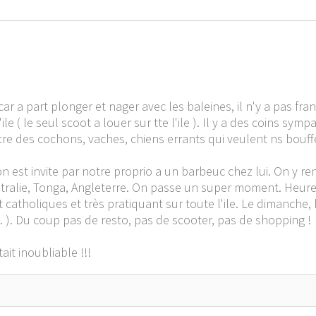
car a part plonger et nager avec les baleines, il n'y a pas fr
 ( le seul scoot a louer sur tte l'ile ). Il y a des coins symp
re des cochons, vaches, chiens errants qui veulent ns bouffe
 on est invite par notre proprio a un barbeuc chez lui. On y 
ustralie, Tonga, Angleterre. On passe un super moment. Heure
t catholiques et très pratiquant sur toute l'ile. Le dimanche, le
n ... ). Du coup pas de resto, pas de scooter, pas de shopping !
it inoubliable !!!