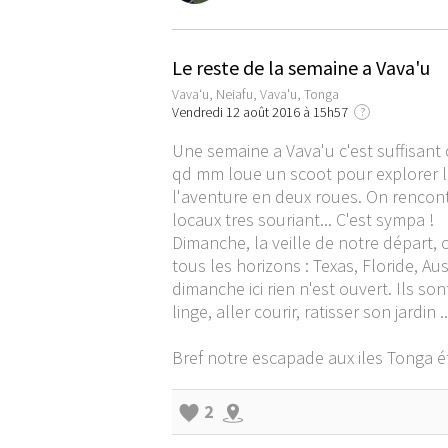
Le reste de la semaine a Vava'u
Vavaʻu, Neiafu, Vava'u, Tonga
Vendredi 12 août 2016 à 15h57
?
Une semaine a Vava'u c'est suffisant 
qd mm loue un scoot pour explorer l'ile
l'aventure en deux roues. On rencont
locaux tres souriant... C'est sympa !
Dimanche, la veille de notre départ,
tous les horizons : Texas, Floride, A
dimanche ici rien n'est ouvert. Ils son
linge, aller courir, ratisser son jardi
Bref notre escapade aux iles Tonga éta
2