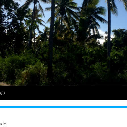
3/9
ande