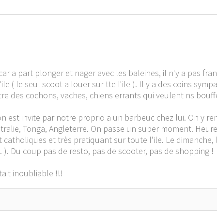
car a part plonger et nager avec les baleines, il n'y a pas fr
 ( le seul scoot a louer sur tte l'ile ). Il y a des coins symp
re des cochons, vaches, chiens errants qui veulent ns bouffe
 on est invite par notre proprio a un barbeuc chez lui. On y 
ustralie, Tonga, Angleterre. On passe un super moment. Heure
t catholiques et très pratiquant sur toute l'ile. Le dimanche, le
n ... ). Du coup pas de resto, pas de scooter, pas de shopping !
it inoubliable !!!