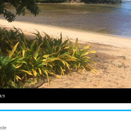
4/9
ande