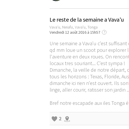
Le reste de la semaine a Vava'u
Vavaʻu, Neiafu, Vava'u, Tonga
Vendredi 12 août 2016 à 15h57
?
Une semaine a Vava'u c'est suffisant 
qd mm loue un scoot pour explorer l'ile
l'aventure en deux roues. On rencont
locaux tres souriant... C'est sympa !
Dimanche, la veille de notre départ,
tous les horizons : Texas, Floride, A
dimanche ici rien n'est ouvert. Ils son
linge, aller courir, ratisser son jardi
Bref notre escapade aux iles Tonga éta
2