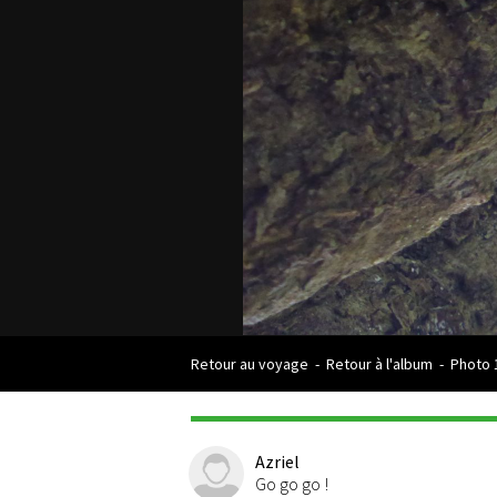
Retour au voyage
-
Retour à l'album
-
Photo 
Azriel
Go go go !