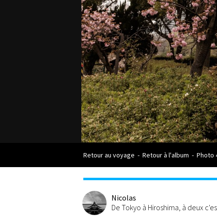
Retour au voyage
-
Retour à l'album
-
Photo 
Nicolas
De Tokyo à Hiroshima, à deux c'e