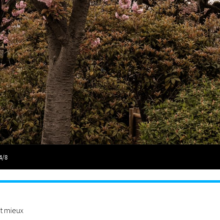
4/8
st mieux