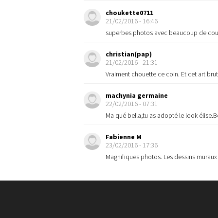
choukette0711
21/02/2016 - 16:46
superbes photos avec beaucoup de coule
christian(pap)
21/02/2016 - 21:31
Vraiment chouette ce coin. Et cet art bru
machynia germaine
22/02/2016 - 07:31
Ma qué bella,tu as adopté le look élise
Fabienne M
23/02/2016 - 17:36
Magnifiques photos. Les dessins muraux so