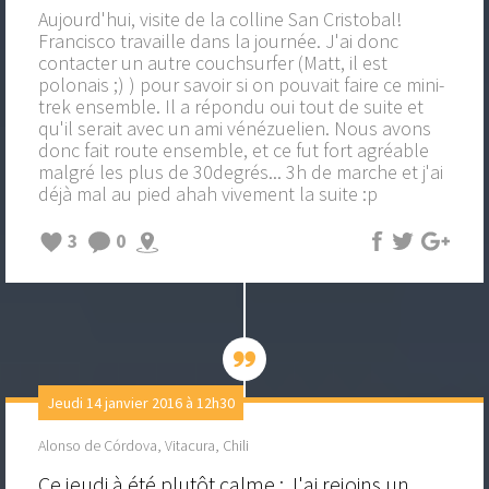
Aujourd'hui, visite de la colline San Cristobal!
Francisco travaille dans la journée. J'ai donc
contacter un autre couchsurfer (Matt, il est
polonais ;) ) pour savoir si on pouvait faire ce mini-
trek ensemble. Il a répondu oui tout de suite et
qu'il serait avec un ami vénézuelien. Nous avons
donc fait route ensemble, et ce fut fort agréable
malgré les plus de 30degrés... 3h de marche et j'ai
déjà mal au pied ahah vivement la suite :p
3
0
Jeudi 14 janvier 2016 à 12h30
Alonso de Córdova, Vitacura, Chili
Ce jeudi à été plutôt calme : J'ai rejoins un