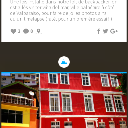
Une fois installé dans notre loft de backpacker, on
est allés visiter viña del mar, ville balnéaire à côté
de Valparaiso, pour faire de jolies photos ainsi
qu'un timelapse (raté, pour un première essai ! )
2
0