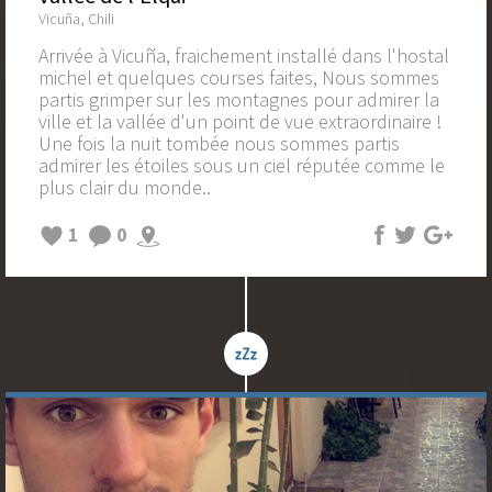
Vicuña, Chili
Arrivée à Vicuña, fraichement installé dans l'hostal
michel et quelques courses faites, Nous sommes
partis grimper sur les montagnes pour admirer la
ville et la vallée d'un point de vue extraordinaire !
Une fois la nuit tombée nous sommes partis
admirer les étoiles sous un ciel réputée comme le
plus clair du monde..
1
0