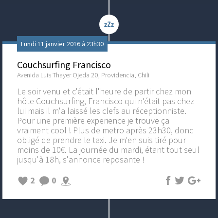
Lundi 11 janvier 2016 à 23h30
Couchsurfing Francisco
Avenida Luis Thayer Ojeda 20, Providencia, Chili
Le soir venu et c'était l'heure de partir chez mon
hôte Couchsurfing, Francisco qui n'était pas chez
lui mais il m'a laissé les clefs au réceptionniste.
Pour une première experience je trouve ça
vraiment cool ! Plus de metro après 23h30, donc
obligé de prendre le taxi. Je m'en suis tiré pour
moins de 10€. La journée du mardi, étant tout seul
jusqu'à 18h, s'annonce reposante !
2
0