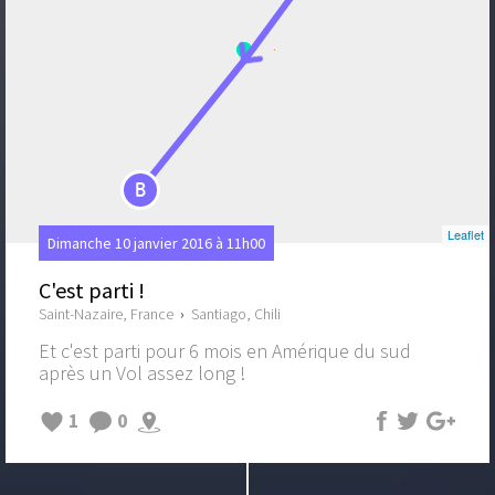
B
Leaflet
Dimanche 10 janvier 2016 à 11h00
C'est parti !
Saint-Nazaire, France
›
Santiago, Chili
Et c'est parti pour 6 mois en Amérique du sud
après un Vol assez long !
1
0