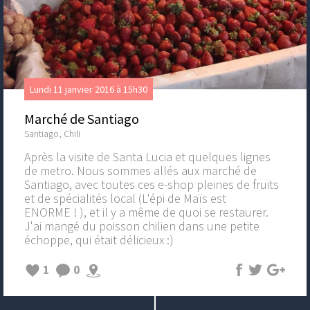
Lundi 11 janvier 2016 à 15h30
Marché de Santiago
Santiago, Chili
Après la visite de Santa Lucia et quelques lignes
de metro. Nous sommes allés aux marché de
Santiago, avec toutes ces e-shop pleines de fruits
et de spécialités local (L'épi de Maïs est
ENORME ! ), et il y a même de quoi se restaurer.
J'ai mangé du poisson chilien dans une petite
échoppe, qui était délicieux :)
1
0