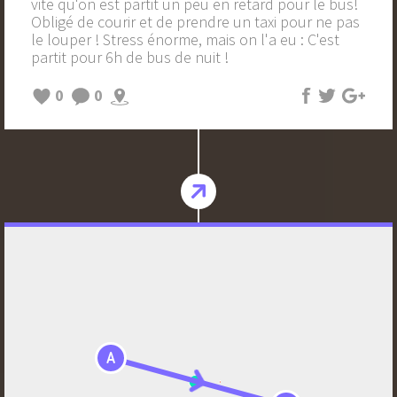
vite qu'on est partit un peu en retard pour le bus!
Obligé de courir et de prendre un taxi pour ne pas
le louper ! Stress énorme, mais on l'a eu : C'est
partit pour 6h de bus de nuit !
0
0
A