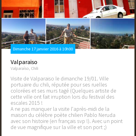
Dimanche 17 janvier 2016 à 10h00
Valparaiso
Valparaíso, Chili
Visite de Valparaiso le dimanche 19/01. Ville
portuaire du chili, réputée pour ses ruelles
colorées et ses murs tagé (Quelques artiste de
cette ville ont fait irruption lors du festival des
escales 2015 !
A ne pas manquer la visite l'après-midi de la
maison du célèbre poète chilien Pablo Neruda
avec son histoire (en français svp !). Avec un point
de vue magnifique sur la ville et son port ;)