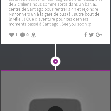
de 2 chiliens nous somme sortis dans un bar, au
centre de Santiago pour rentrer à 4h et rejoindre
Marion vers 8h à la gare de bus (à l'autre bout de
la ville ! ) Que d'aventure pour ces derniers
moments passé à Santiago ! See you soon :p
1
0