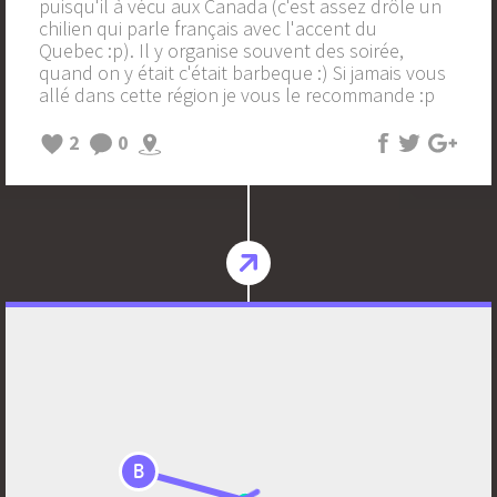
puisqu'il à vécu aux Canada (c'est assez drôle un
chilien qui parle français avec l'accent du
Quebec :p). Il y organise souvent des soirée,
quand on y était c'était barbeque :) Si jamais vous
allé dans cette région je vous le recommande :p
2
0
B