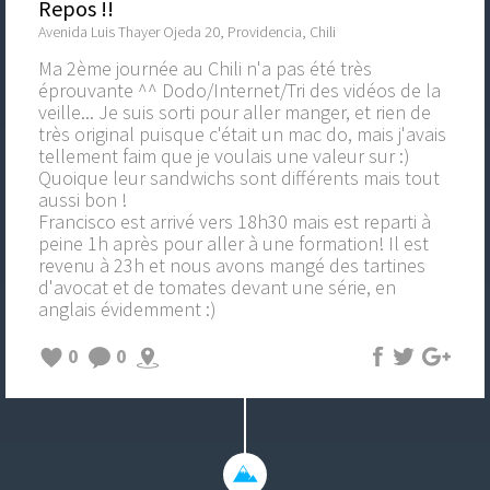
Repos !!
Avenida Luis Thayer Ojeda 20, Providencia, Chili
Ma 2ème journée au Chili n'a pas été très
éprouvante ^^ Dodo/Internet/Tri des vidéos de la
veille... Je suis sorti pour aller manger, et rien de
très original puisque c'était un mac do, mais j'avais
tellement faim que je voulais une valeur sur :)
Quoique leur sandwichs sont différents mais tout
aussi bon !
Francisco est arrivé vers 18h30 mais est reparti à
peine 1h après pour aller à une formation! Il est
revenu à 23h et nous avons mangé des tartines
d'avocat et de tomates devant une série, en
anglais évidemment :)
0
0