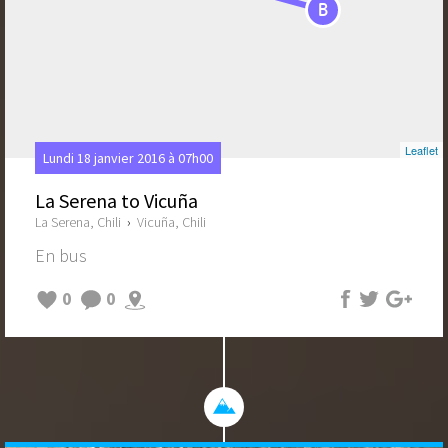
B
Leaflet
Lundi 18 janvier 2016 à 07h00
La Serena to Vicuña
La Serena, Chili
›
Vicuña, Chili
En bus
0
0