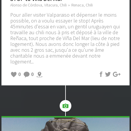
Alonso de Córdova, Vitacura, Chili
›
Renaca, Chili
Pour aller visiter Valparaiso et dépenser le moins
possible, on a voulu essayer le stop! Après
45minutes d'essai en vain, un gentil uruguayen qui
travaille au chili nous à pris et déposé à la ville de
Reñaca, tout proche de Viña Del Mar (lieu de notre
logement). Nous avons donc longer la côte à pied
avec nos 2 gros sac, jusqu'a ce qu'une âme
charitable nous a emmenée devant notre
logement..
0
0