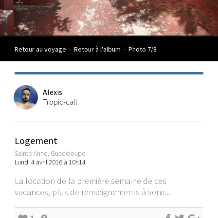
Retour au voyage
-
Retour à l'album
-
Photo 7/8
Alexis
Tropic-call
Logement
Sainte-Anne, Guadeloupe
Lundi 4 avril 2016 à 10h14
La location de la première semaine de ces
vacances, plus de renseignements à venir...