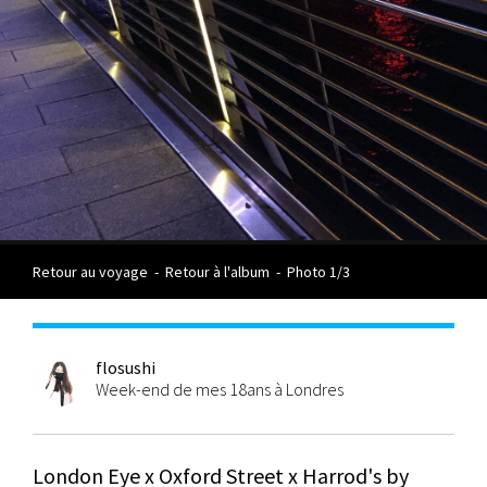
Retour au voyage
-
Retour à l'album
-
Photo 1/3
flosushi
Week-end de mes 18ans à Londres
London Eye x Oxford Street x Harrod's by