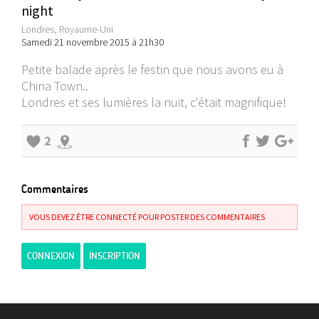
night
Londres, Royaume-Uni
Samedi 21 novembre 2015 à 21h30
Petite balade après le festin que nous avons eu à
China Town..
Londres et ses lumières la nuit, c'était magnifique!
2
Commentaires
VOUS DEVEZ ÊTRE CONNECTÉ POUR POSTER DES COMMENTAIRES
CONNEXION
INSCRIPTION