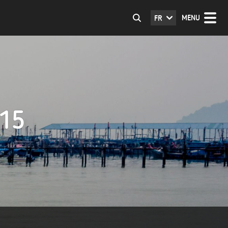
MENU
FR
015