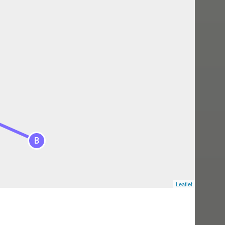
B
Leaflet