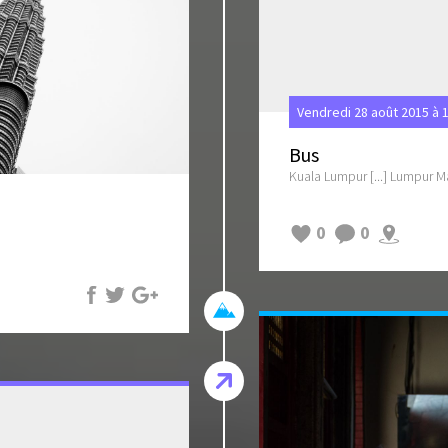
Vendredi 28 août 2015 à 
Bus
Kuala Lumpur [...] Lumpur Ma
0
0