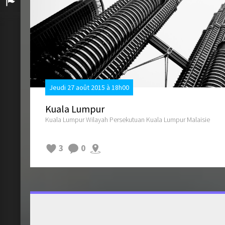
Arrivée
Jeudi 27 août 2015 à 18h00
Kuala Lumpur
Kuala Lumpur Wilayah Persekutuan Kuala Lumpur Malaisie
3
0