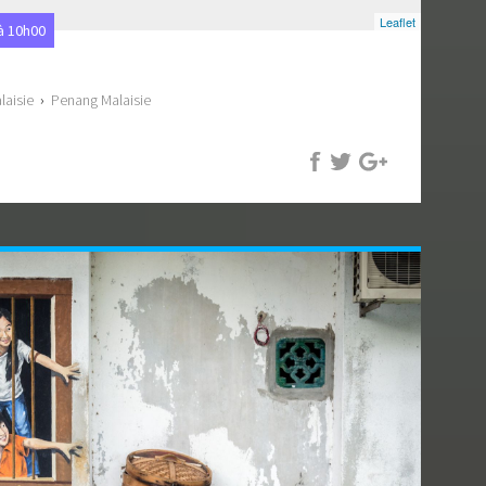
Leaflet
à 10h00
laisie
›
Penang Malaisie