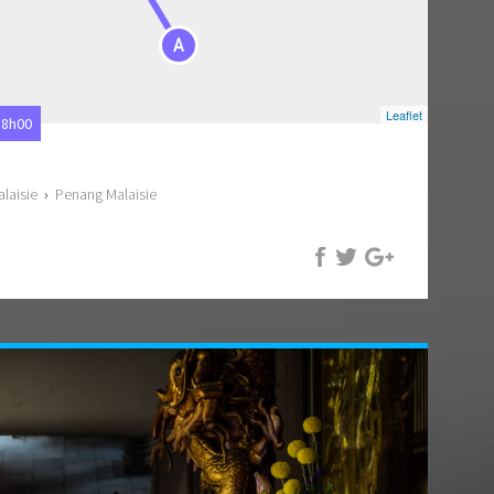
A
Leaflet
18h00
laisie
›
Penang Malaisie