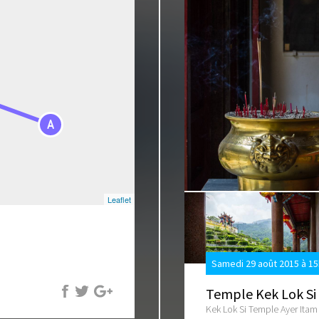
A
Leaflet
Samedi 29 août 2015 à 1
Temple Kek Lok Si
Kek Lok Si Temple Ayer Itam