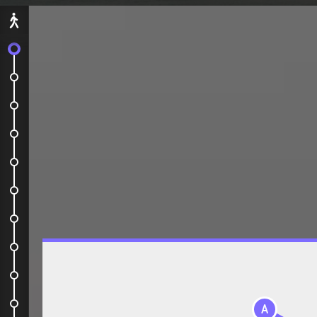
Départ
On embarque !
Kuala Lumpur
Bus
Temple Kek Lok Si
Bus
Monkey Beach et Teluk Bahang
Bus
Street Art et Transformers
Bus
Village de pêcheurs
A