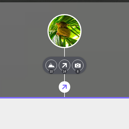
10
14
8