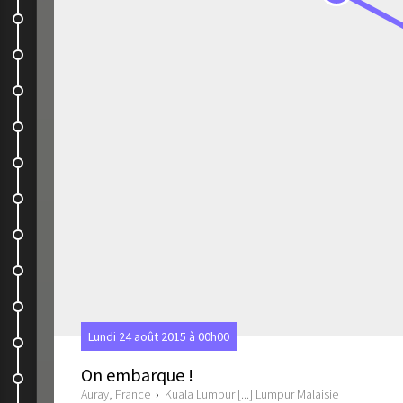
Bus
Street Art
Bus
Cameron Highlands, Butterfly...
Bus, taxi, avion, bus, becak, minibus
Parc national de Gunung Leuser
Guest house
Bus
Medan
Lundi 24 août 2015 à 00h00
Bus
On embarque !
Sur la route
Auray, France
›
Kuala Lumpur [...] Lumpur Malaisie