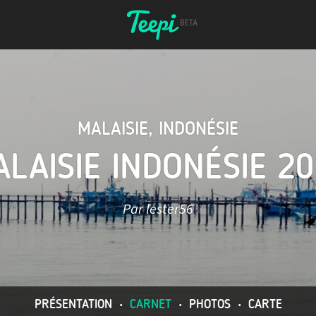
MALAISIE
,
INDONÉSIE
LAISIE INDONÉSIE 2
Par lester56
PRÉSENTATION
•
CARNET
•
PHOTOS
•
CARTE