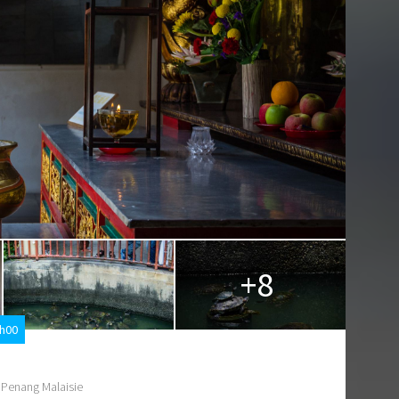
+8
5h00
 Penang Malaisie