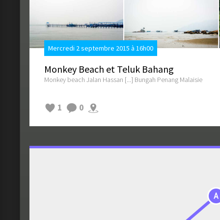
Mercredi 2 septembre 2015 à 16h00
Monkey Beach et Teluk Bahang
Monkey beach Jalan Hassan [...] Bungah Penang Malaisie
1
0
A