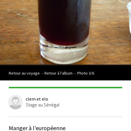
Retour au voyage
-
Retour à l'album
-
Photo 3/6
clem et elo
Stage au Sénégal
Manger à l'européenne