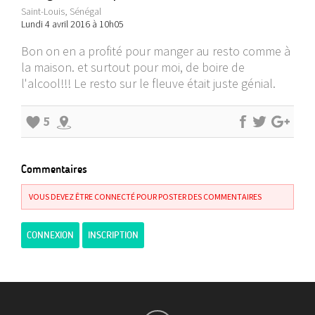
Saint-Louis, Sénégal
Lundi 4 avril 2016 à 10h05
Bon on en a profité pour manger au resto comme à
la maison. et surtout pour moi, de boire de
l'alcool!!! Le resto sur le fleuve était juste génial.
5
Commentaires
VOUS DEVEZ ÊTRE CONNECTÉ POUR POSTER DES COMMENTAIRES
CONNEXION
INSCRIPTION