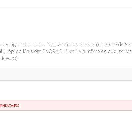
elques lignes de metro. Nous sommes allés aux marché de San
cal (L'épi de Maïs est ENORME ! ), et il y a même de quoi se re
icieux :)
OMMENTAIRES