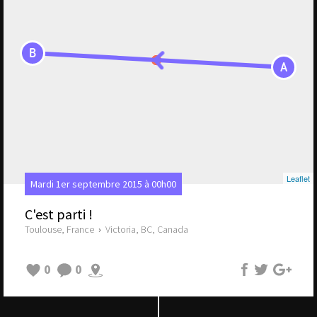
B
A
Leaflet
Mardi 1er septembre 2015 à 00h00
C'est parti !
Toulouse, France
›
Victoria, BC, Canada
0
0