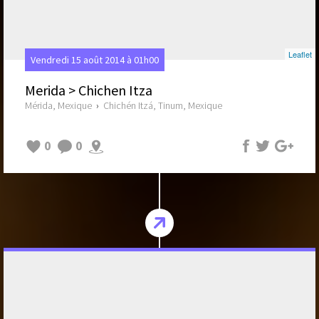
Leaflet
Vendredi 15 août 2014 à 01h00
Merida > Chichen Itza
Mérida, Mexique
›
Chichén Itzá, Tinum, Mexique
0
0