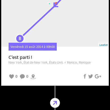
B
Leaflet
Vendredi 15 août 2014 à 00h00
C'est parti !
New York, État de New York, États-Unis
›
Mexico, Mexique
0
0