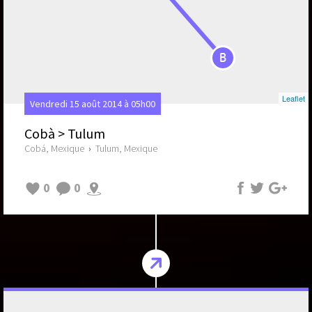
B
Leaflet
Vendredi 15 août 2014 à 05h00
Cobà > Tulum
Cobá, Mexique
›
Tulum, Mexique
0
0