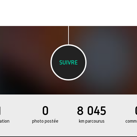
SUIVRE
1
0
8 045
ation
photo postée
km parcourus
comme