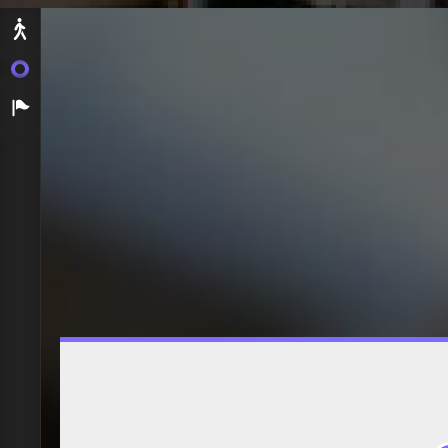
Départ
On embarque !
Arrivée