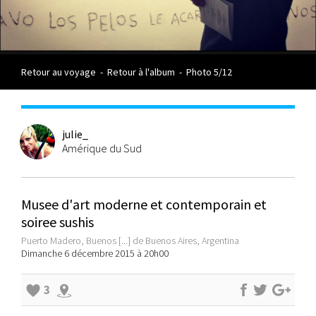
Retour au voyage
-
Retour à l'album
-
Photo 5/12
julie_
Amérique du Sud
Musee d'art moderne et contemporain et
soiree sushis
Puerto Madero, Buenos [...] de Buenos Aires, Argentina
Dimanche 6 décembre 2015 à 20h00
3