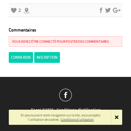
2
Commentaires
VOUS DEVEZ ÊTRE CONNECTÉ POUR POSTER DES COMMENTAIRES
CONNEXION
INSCRIPTION
Teepi ©2026
-
Conditions d'utilisation
En poursuivant votre navigation sur ce site, vous acceptez
Français
-
English
l'utilisation de cookies.
Conditions d'utilisation