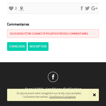
2
Commentaires
VOUS DEVEZ ÊTRE CONNECTÉ POUR POSTER DES COMMENTAIRES
CONNEXION
INSCRIPTION
Teepi ©2026
-
Conditions d'utilisation
En poursuivant votre navigation sur ce site, vous acceptez
Français
-
English
l'utilisation de cookies.
Conditions d'utilisation