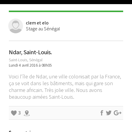
clem et elo
Stage au Sénégal
Ndar, Saint-Louis.
Saint-Louis, Sénégal
Lundi 4 avril 2016 à 08h05
Voici l'île de Ndar, une ville colonisait par la France,
ça se voit dans les bâtiments, mais qui gare son
charme africain. Très jolie ville. Nous avons
beaucoup aimées Saint-Louis.
3