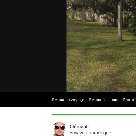
Retour au voyage
-
Retour à l'album
-
Photo 
Clément
Voyage en amérique