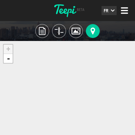
FR
+
-