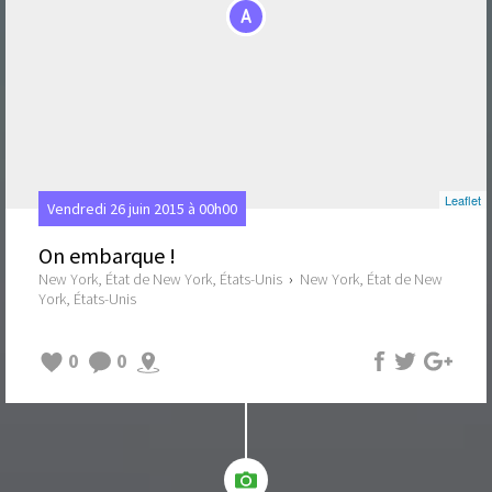
A
B
Leaflet
Vendredi 26 juin 2015 à 00h00
On embarque !
New York, État de New York, États-Unis
›
New York, État de New
York, États-Unis
0
0