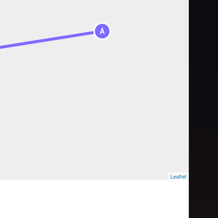
A
Leaflet