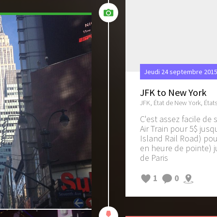
Jeudi 24 septembre 2015
JFK to New York
JFK, État de New York, État
C'est assez facile de
Air Train pour 5$ jus
Island Rail Road) pour
en heure de pointe) j
de Paris
1
0