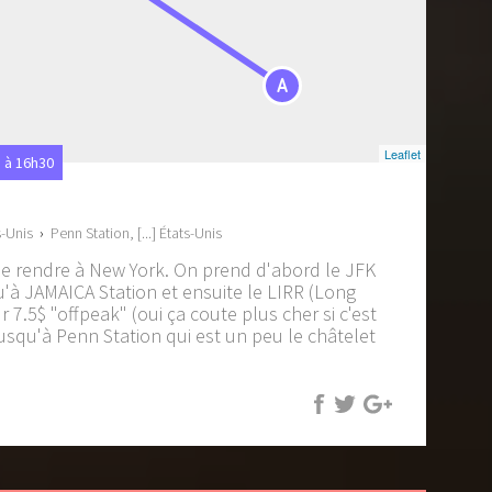
A
Leaflet
 à 16h30
s-Unis
›
Penn Station, [...] États-Unis
 se rendre à New York. On prend d'abord le JFK
qu'à JAMAICA Station et ensuite le LIRR (Long
 7.5$ "offpeak" (oui ça coute plus cher si c'est
usqu'à Penn Station qui est un peu le châtelet