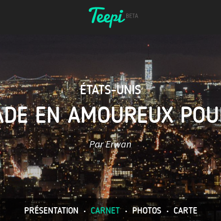
ÉTATS-UNIS
ADE EN AMOUREUX POU
Par Erwan
PRÉSENTATION
•
CARNET
•
PHOTOS
•
CARTE