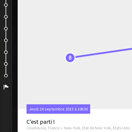
Henry Stale House
Lower Town Again
le Bubby's
Ghostbusters !
Century 21
B
Dernière Matinée au Top
ByeBye
Arrivée
Jeudi 24 septembre 2015 à 10h30
C'est parti !
Courbevoie, France
›
New York, État de New York, États-Unis