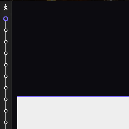
Départ
C'est parti !
Aéroport JFK - le service...
JFK to New York
Premières sensations !
Cours Forrest !
AirBnb: Premier essai = Bonne...
Lower Manhattan
Empire State Building - Central...
Empire State Building Bis et au...
Harlem + Central Park + Brooklyn