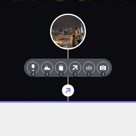
4
5
1
3
1
3