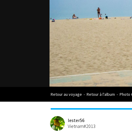
Retour au voyage
-
Retour à l'album
-
Photo 
lester56
Vietnam#2013