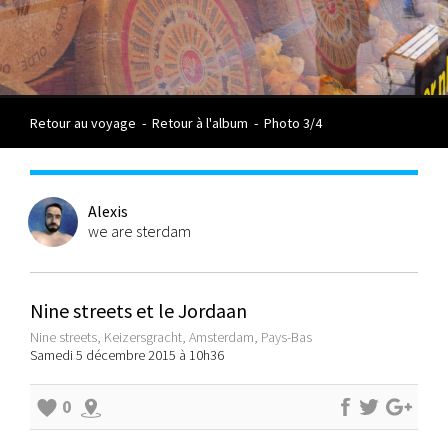
Retour au voyage
-
Retour à l'album
-
Photo 3/4
Alexis
we are sterdam
Nine streets et le Jordaan
Nine streets, Keizersgracht, Amsterdam, Pays-Bas
Samedi 5 décembre 2015 à 10h36
0