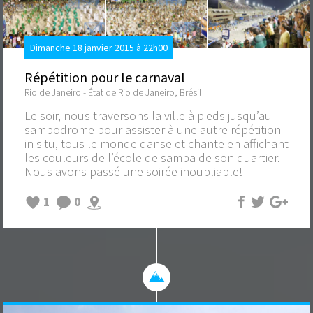
Dimanche 18 janvier 2015 à 22h00
Répétition pour le carnaval
Rio de Janeiro - État de Rio de Janeiro, Brésil
Le soir, nous traversons la ville à pieds jusqu’au
sambodrome pour assister à une autre répétition
in situ, tous le monde danse et chante en affichant
les couleurs de l’école de samba de son quartier.
Nous avons passé une soirée inoubliable!
1
0