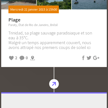
Mercredi 21 janvier 2015 à 15h00
Plage
Paraty, État de Rio de Janeiro, Brésil
Trinidad, sa plage sauvage paradisiaque et son
eau à 35°C.
Malgré un temps apparemment couvert, nous
avons attrapé nos premiers coups de soleil ici
2
0