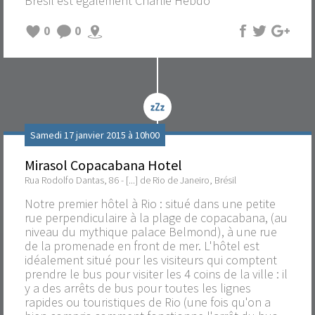
Brésil est également Charlie Hebdo
0
0
Samedi 17 janvier 2015 à 10h00
Mirasol Copacabana Hotel
Rua Rodolfo Dantas, 86 - [...] de Rio de Janeiro, Brésil
Notre premier hôtel à Rio : situé dans une petite
rue perpendiculaire à la plage de copacabana, (au
niveau du mythique palace Belmond), à une rue
de la promenade en front de mer. L'hôtel est
idéalement situé pour les visiteurs qui comptent
prendre le bus pour visiter les 4 coins de la ville : il
y a des arrêts de bus pour toutes les lignes
rapides ou touristiques de Rio (une fois qu'on a