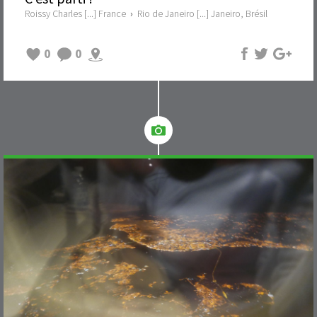
Roissy Charles [...] France
›
Rio de Janeiro [...] Janeiro, Brésil
0
0