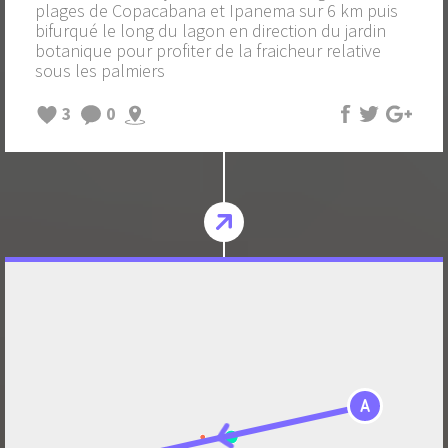
plages de Copacabana et Ipanema sur 6 km puis
bifurqué le long du lagon en direction du jardin
botanique pour profiter de la fraicheur relative
sous les palmiers
3
0
A