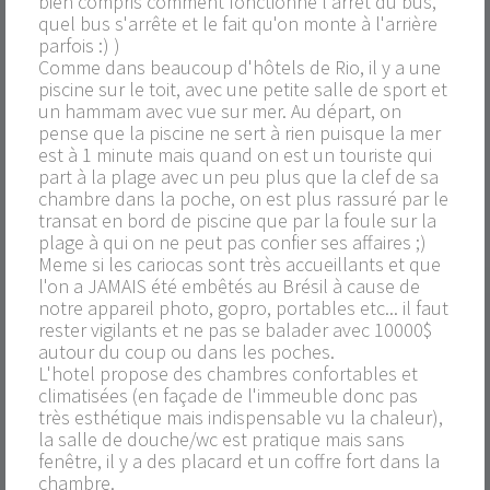
bien compris comment fonctionne l'arrêt du bus,
quel bus s'arrête et le fait qu'on monte à l'arrière
parfois :) )
Comme dans beaucoup d'hôtels de Rio, il y a une
piscine sur le toit, avec une petite salle de sport et
un hammam avec vue sur mer. Au départ, on
pense que la piscine ne sert à rien puisque la mer
est à 1 minute mais quand on est un touriste qui
part à la plage avec un peu plus que la clef de sa
chambre dans la poche, on est plus rassuré par le
transat en bord de piscine que par la foule sur la
plage à qui on ne peut pas confier ses affaires ;)
Meme si les cariocas sont très accueillants et que
l'on a JAMAIS été embêtés au Brésil à cause de
notre appareil photo, gopro, portables etc... il faut
rester vigilants et ne pas se balader avec 10000$
autour du coup ou dans les poches.
L'hotel propose des chambres confortables et
climatisées (en façade de l'immeuble donc pas
très esthétique mais indispensable vu la chaleur),
la salle de douche/wc est pratique mais sans
fenêtre, il y a des placard et un coffre fort dans la
chambre.