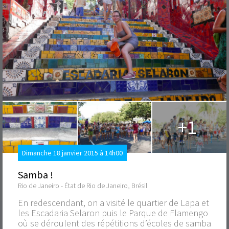
+1
Dimanche 18 janvier 2015 à 14h00
Samba !
Rio de Janeiro - État de Rio de Janeiro, Brésil
En redescendant, on a visité le quartier de Lapa et
les Escadaria Selaron puis le Parque de Flamengo
où se déroulent des répétitions d’écoles de samba