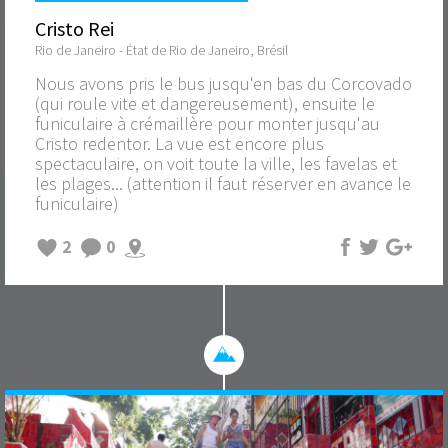
Cristo Rei
Rio de Janeiro - État de Rio de Janeiro, Brésil
Nous avons pris le bus jusqu'en bas du Corcovado
(qui roule vite et dangereusement), ensuite le
funiculaire à crémaillère pour monter jusqu'au
Cristo redentor. La vue est encore plus
spectaculaire, on voit toute la ville, les favelas et
les plages... (attention il faut réserver en avance le
funiculaire)
2
0