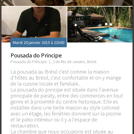
Mardi 20 janvier 2015 à 21h00
Pousada do Principe
Pousada do Príncipe - [...] de Rio de Janeiro, Brésil
La pousada au Brésil c'est comme la maison
d'hôtes au Brésil, c'est confortable et on y mange
de la cuisine locale et familiale.
La pousada do principe est située dans l'avenue
principale de paraty, entre des commerces en tout
genre et à proximité du centre historique. Elle es
installée dans une belle maison au style colonial
avec un étage, les fenêtres donnent sur la piscine
et le patio intérieur où il y a l'espace de
restauration.
La chambre que nous occupions est située au