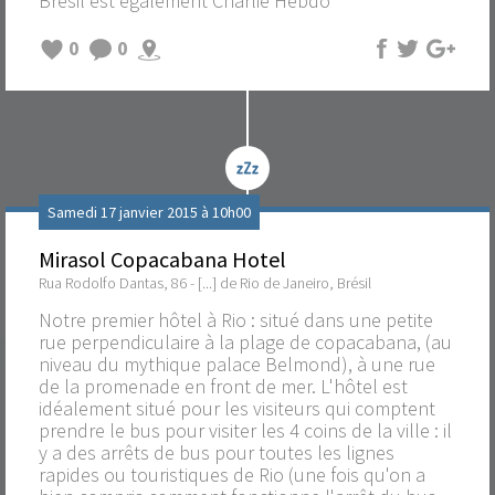
Brésil est également Charlie Hebdo
0
0
Samedi 17 janvier 2015 à 10h00
Mirasol Copacabana Hotel
Rua Rodolfo Dantas, 86 - [...] de Rio de Janeiro, Brésil
Notre premier hôtel à Rio : situé dans une petite
rue perpendiculaire à la plage de copacabana, (au
niveau du mythique palace Belmond), à une rue
de la promenade en front de mer. L'hôtel est
idéalement situé pour les visiteurs qui comptent
prendre le bus pour visiter les 4 coins de la ville : il
y a des arrêts de bus pour toutes les lignes
rapides ou touristiques de Rio (une fois qu'on a