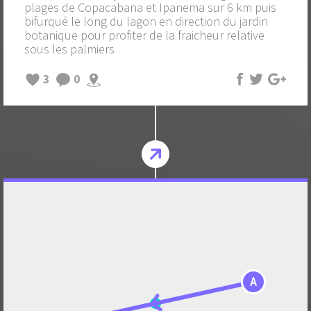
plages de Copacabana et Ipanema sur 6 km puis
bifurqué le long du lagon en direction du jardin
botanique pour profiter de la fraicheur relative
sous les palmiers
3
0
A