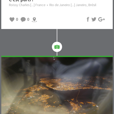
Roissy Charles [...] France
›
Rio de Janeiro [...] Janeiro, Brésil
0
0