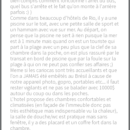
bien compris comment fonctionne l'arrêt du bus,
quel bus s'arrête et le fait qu'on monte à l'arrière
parfois :) )
Comme dans beaucoup d'hôtels de Rio, il y a une
piscine sur le toit, avec une petite salle de sport et
un hammam avec vue sur mer. Au départ, on
pense que la piscine ne sert à rien puisque la mer
est à 1 minute mais quand on est un touriste qui
part à la plage avec un peu plus que la clef de sa
chambre dans la poche, on est plus rassuré par le
transat en bord de piscine que par la foule sur la
plage à qui on ne peut pas confier ses affaires ;)
Meme si les cariocas sont très accueillants et que
l'on a JAMAIS été embêtés au Brésil à cause de
notre appareil photo, gopro, portables etc... il faut
rester vigilants et ne pas se balader avec 10000$
autour du coup ou dans les poches.
L'hotel propose des chambres confortables et
climatisées (en façade de l'immeuble donc pas
très esthétique mais indispensable vu la chaleur),
la salle de douche/wc est pratique mais sans
fenêtre, il y a des placard et un coffre fort dans la
chambre.