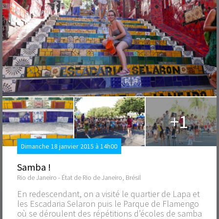
+1
Dimanche 18 janvier 2015 à 14h00
Samba !
Rio de Janeiro - État de Rio de Janeiro, Brésil
En redescendant, on a visité le quartier de Lapa et
les Escadaria Selaron puis le Parque de Flamengo
où se déroulent des répétitions d’écoles de samba