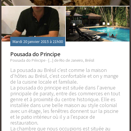
Mardi 20 janvier 2015 à 21h00
Pousada do Principe
Pousada do Príncipe - [...] de Rio de Janeiro, Brésil
La pousada au Brésil c'est comme la maison
d'hôtes au Brésil, c'est confortable et on y mange
de la cuisine locale et familiale.
La pousada do principe est située dans l'avenue
principale de paraty, entre des commerces en tout
genre et à proximité du centre historique. Elle es
installée dans une belle maison au style colonial
avec un étage, les fenêtres donnent sur la piscine
et le patio intérieur où il y a l'espace de
restauration.
La chambre que nous occupions est située au