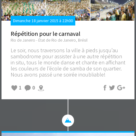
Dimanche 18 janvier 2015 à 22h00
Répétition pour le carnaval
Rio de Janeiro - État de Rio de Janeiro, Brésil
Le soir, nous traversons la ville à pieds jusqu’au
sambodrome pour assister à une autre répétition
in situ, tous le monde danse et chante en affichant
les couleurs de l’école de samba de son quartier.
Nous avons passé une soirée inoubliable!
1
0