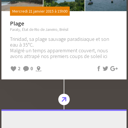
Mercredi 21 janvier 2015 à 15h00
Plage
Paraty, État de Rio de Janeiro, Brésil
Trinidad, sa plage sauvage paradisiaque et son
eau à 35°C.
Malgré un temps apparemment couvert, nous
avons attrapé nos premiers coups de soleil ici
2
0