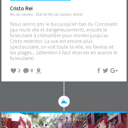
Cristo Rei
Rio de Janeiro - État de Rio de Janeiro, Brésil
Nous avons pris le bus jusqu'en bas du Corcovado
(qui roule vite et dangereusement), ensuite le
funiculaire à crémaillère pour monter jusqu'au
Cristo redentor. La vue est encore plus
spectaculaire, on voit toute la ville, les favelas et
les plages... (attention il faut réserver en avance le
funiculaire)
2
0