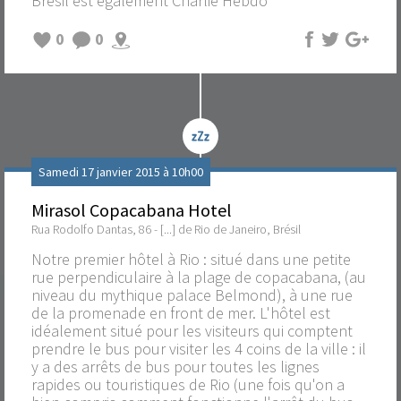
Brésil est également Charlie Hebdo
0
0
Samedi 17 janvier 2015 à 10h00
Mirasol Copacabana Hotel
Rua Rodolfo Dantas, 86 - [...] de Rio de Janeiro, Brésil
Notre premier hôtel à Rio : situé dans une petite
rue perpendiculaire à la plage de copacabana, (au
niveau du mythique palace Belmond), à une rue
de la promenade en front de mer. L'hôtel est
idéalement situé pour les visiteurs qui comptent
prendre le bus pour visiter les 4 coins de la ville : il
y a des arrêts de bus pour toutes les lignes
rapides ou touristiques de Rio (une fois qu'on a