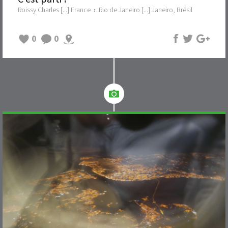
Roissy Charles [...] France
›
Rio de Janeiro [...] Janeiro, Brésil
0
0