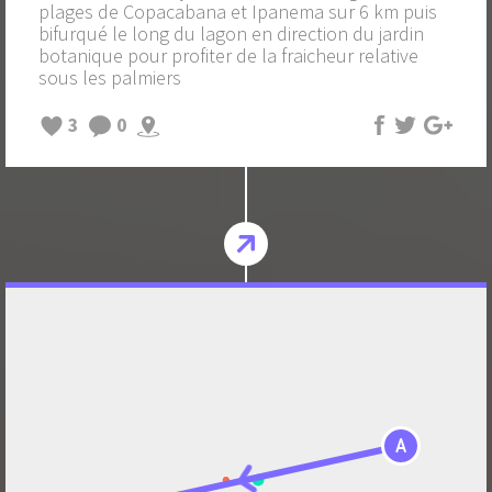
plages de Copacabana et Ipanema sur 6 km puis
bifurqué le long du lagon en direction du jardin
botanique pour profiter de la fraicheur relative
sous les palmiers
3
0
A