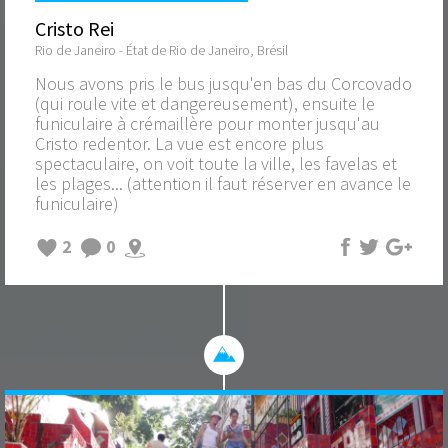
Cristo Rei
Rio de Janeiro - État de Rio de Janeiro, Brésil
Nous avons pris le bus jusqu'en bas du Corcovado
(qui roule vite et dangereusement), ensuite le
funiculaire à crémaillère pour monter jusqu'au
Cristo redentor. La vue est encore plus
spectaculaire, on voit toute la ville, les favelas et
les plages... (attention il faut réserver en avance le
funiculaire)
2
0