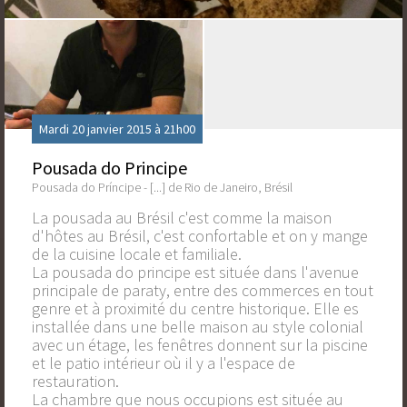
Mardi 20 janvier 2015 à 21h00
Pousada do Principe
Pousada do Príncipe - [...] de Rio de Janeiro, Brésil
La pousada au Brésil c'est comme la maison
d'hôtes au Brésil, c'est confortable et on y mange
de la cuisine locale et familiale.
La pousada do principe est située dans l'avenue
principale de paraty, entre des commerces en tout
genre et à proximité du centre historique. Elle es
installée dans une belle maison au style colonial
avec un étage, les fenêtres donnent sur la piscine
et le patio intérieur où il y a l'espace de
restauration.
La chambre que nous occupions est située au