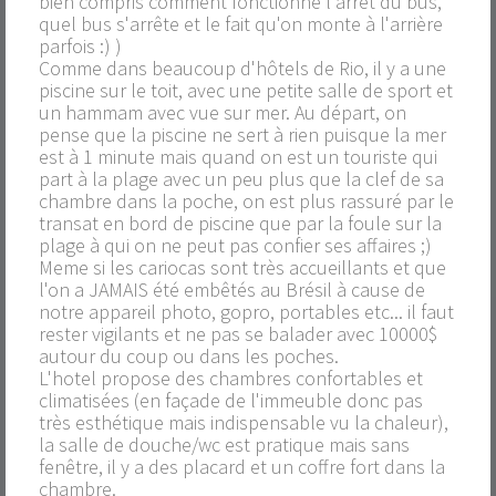
bien compris comment fonctionne l'arrêt du bus,
quel bus s'arrête et le fait qu'on monte à l'arrière
parfois :) )
Comme dans beaucoup d'hôtels de Rio, il y a une
piscine sur le toit, avec une petite salle de sport et
un hammam avec vue sur mer. Au départ, on
pense que la piscine ne sert à rien puisque la mer
est à 1 minute mais quand on est un touriste qui
part à la plage avec un peu plus que la clef de sa
chambre dans la poche, on est plus rassuré par le
transat en bord de piscine que par la foule sur la
plage à qui on ne peut pas confier ses affaires ;)
Meme si les cariocas sont très accueillants et que
l'on a JAMAIS été embêtés au Brésil à cause de
notre appareil photo, gopro, portables etc... il faut
rester vigilants et ne pas se balader avec 10000$
autour du coup ou dans les poches.
L'hotel propose des chambres confortables et
climatisées (en façade de l'immeuble donc pas
très esthétique mais indispensable vu la chaleur),
la salle de douche/wc est pratique mais sans
fenêtre, il y a des placard et un coffre fort dans la
chambre.