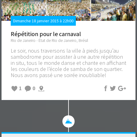
Dimanche 18 janvier 2015 à 22h00
Répétition pour le carnaval
Rio de Janeiro - État de Rio de Janeiro, Brésil
Le soir, nous traversons la ville à pieds jusqu’au
sambodrome pour assister à une autre répétition
in situ, tous le monde danse et chante en affichant
les couleurs de l’école de samba de son quartier.
Nous avons passé une soirée inoubliable!
1
0