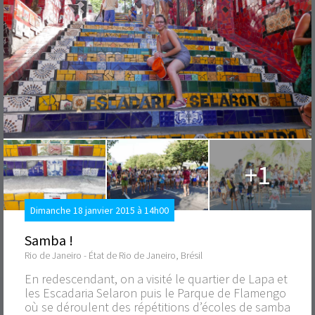
+1
Dimanche 18 janvier 2015 à 14h00
Samba !
Rio de Janeiro - État de Rio de Janeiro, Brésil
En redescendant, on a visité le quartier de Lapa et
les Escadaria Selaron puis le Parque de Flamengo
où se déroulent des répétitions d’écoles de samba