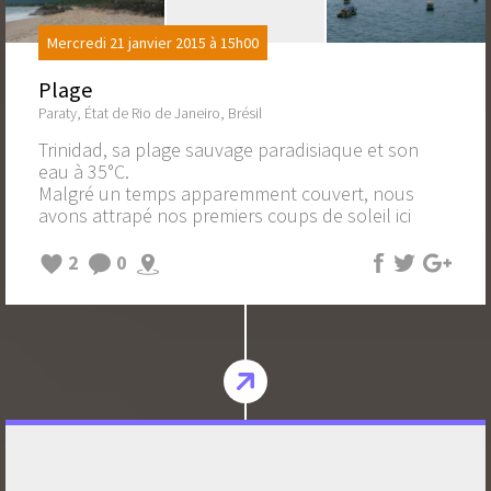
Mercredi 21 janvier 2015 à 15h00
Plage
Paraty, État de Rio de Janeiro, Brésil
Trinidad, sa plage sauvage paradisiaque et son
eau à 35°C.
Malgré un temps apparemment couvert, nous
avons attrapé nos premiers coups de soleil ici
2
0