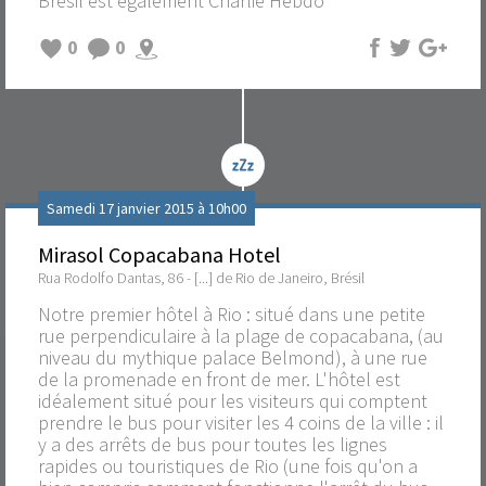
Brésil est également Charlie Hebdo
0
0
Samedi 17 janvier 2015 à 10h00
Mirasol Copacabana Hotel
Rua Rodolfo Dantas, 86 - [...] de Rio de Janeiro, Brésil
Notre premier hôtel à Rio : situé dans une petite
rue perpendiculaire à la plage de copacabana, (au
niveau du mythique palace Belmond), à une rue
de la promenade en front de mer. L'hôtel est
idéalement situé pour les visiteurs qui comptent
prendre le bus pour visiter les 4 coins de la ville : il
y a des arrêts de bus pour toutes les lignes
rapides ou touristiques de Rio (une fois qu'on a