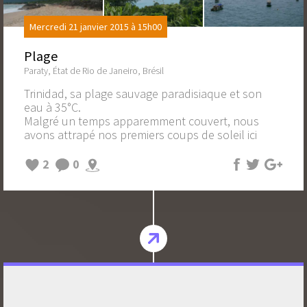
Mercredi 21 janvier 2015 à 15h00
Plage
Paraty, État de Rio de Janeiro, Brésil
Trinidad, sa plage sauvage paradisiaque et son
eau à 35°C.
Malgré un temps apparemment couvert, nous
avons attrapé nos premiers coups de soleil ici
2
0