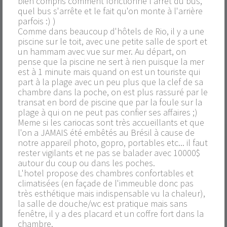
bien compris comment fonctionne l'arrêt du bus,
quel bus s'arrête et le fait qu'on monte à l'arrière
parfois :) )
Comme dans beaucoup d'hôtels de Rio, il y a une
piscine sur le toit, avec une petite salle de sport et
un hammam avec vue sur mer. Au départ, on
pense que la piscine ne sert à rien puisque la mer
est à 1 minute mais quand on est un touriste qui
part à la plage avec un peu plus que la clef de sa
chambre dans la poche, on est plus rassuré par le
transat en bord de piscine que par la foule sur la
plage à qui on ne peut pas confier ses affaires ;)
Meme si les cariocas sont très accueillants et que
l'on a JAMAIS été embêtés au Brésil à cause de
notre appareil photo, gopro, portables etc... il faut
rester vigilants et ne pas se balader avec 10000$
autour du coup ou dans les poches.
L'hotel propose des chambres confortables et
climatisées (en façade de l'immeuble donc pas
très esthétique mais indispensable vu la chaleur),
la salle de douche/wc est pratique mais sans
fenêtre, il y a des placard et un coffre fort dans la
chambre.