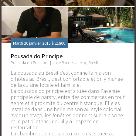
Mardi 20 janvier 2015 à 21h00
Pousada do Principe
Pousada do Príncipe - [...] de Rio de Janeiro, Brésil
La pousada au Brésil c'est comme la maison
d'hôtes au Brésil, c'est confortable et on y mange
de la cuisine locale et familiale.
La pousada do principe est située dans l'avenue
principale de paraty, entre des commerces en tout
genre et à proximité du centre historique. Elle es
installée dans une belle maison au style colonial
avec un étage, les fenêtres donnent sur la piscine
et le patio intérieur où il y a l'espace de
restauration.
La chambre que nous occupions est située au