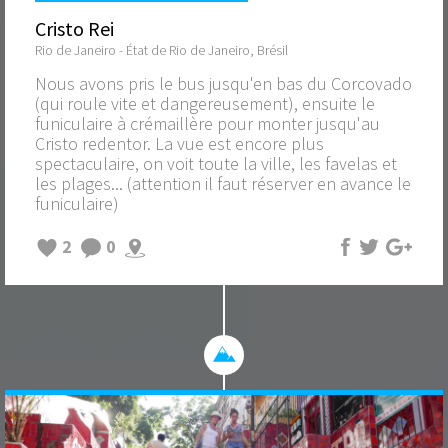
Cristo Rei
Rio de Janeiro - État de Rio de Janeiro, Brésil
Nous avons pris le bus jusqu'en bas du Corcovado
(qui roule vite et dangereusement), ensuite le
funiculaire à crémaillère pour monter jusqu'au
Cristo redentor. La vue est encore plus
spectaculaire, on voit toute la ville, les favelas et
les plages... (attention il faut réserver en avance le
funiculaire)
2
0