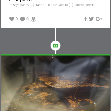
Roissy Charles [...] France
›
Rio de Janeiro [...] Janeiro, Brésil
0
0