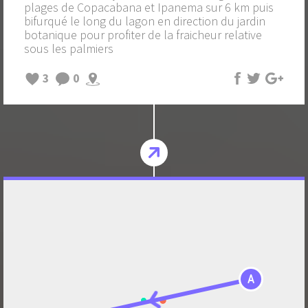
plages de Copacabana et Ipanema sur 6 km puis
bifurqué le long du lagon en direction du jardin
botanique pour profiter de la fraicheur relative
sous les palmiers
3
0
A