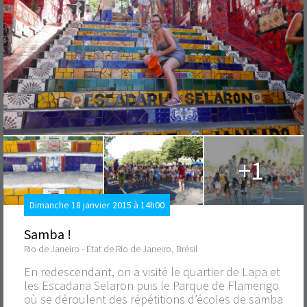
+1
Dimanche 18 janvier 2015 à 14h00
Samba !
Rio de Janeiro - État de Rio de Janeiro, Brésil
En redescendant, on a visité le quartier de Lapa et
les Escadaria Selaron puis le Parque de Flamengo
où se déroulent des répétitions d’écoles de samba