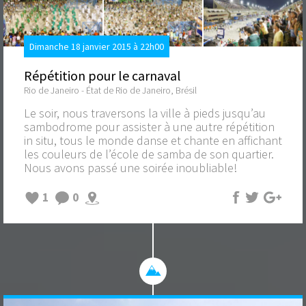
Dimanche 18 janvier 2015 à 22h00
Répétition pour le carnaval
Rio de Janeiro - État de Rio de Janeiro, Brésil
Le soir, nous traversons la ville à pieds jusqu’au
sambodrome pour assister à une autre répétition
in situ, tous le monde danse et chante en affichant
les couleurs de l’école de samba de son quartier.
Nous avons passé une soirée inoubliable!
1
0